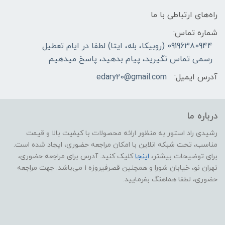
راه‌های ارتباطی با ما
شماره تماس:
09196380944 (روبیکا، بله، ایتا) لطفا در ایام تعطیل
رسمی تماس نگیرید، پیام بدهید، پاسخ میدهیم
آدرس ایمیل:
edary20@gmail.com
درباره ما
رشیدی راد استور به منظور ارائه محصولات با کیفیت بالا و قیمت
مناسب، تحت شبکه انلاین با امکان مراجعه حضوری، ایجاد شده است.
برای توضیحات بیشتر،
اینجا
کلیک کنید. آدرس برای مراجعه حضوری،
تهران نو، خیابان شورا و همچنین قصرفیروزه 1 می‌باشد. جهت مراجعه
حضوری، لطفا هماهنگ بفرمایید.