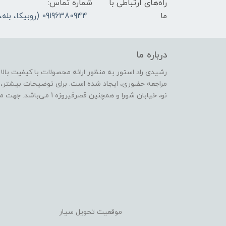
راه‌های ارتباطی با
شماره تماس:
ما
09196380944 (روبیکا، بله، ایتا) لطفا در ایام تعطیل رسمی تماس نگیرید، پیام بدهید، پاسخ میدهیم
درباره ما
رشیدی راد استور به منظور ارائه محصولات با کیفیت بال
مراجعه حضوری، ایجاد شده است. برای توضیحات بیشتر،
نو، خیابان شورا و همچنین قصرفیروزه 1 می‌باشد. جهت مراجعه حضوری، لطفا هماهنگ بفرمایید.
موقعیت تحویل سیار