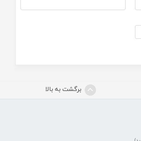
برگشت به بالا
ید)
ض