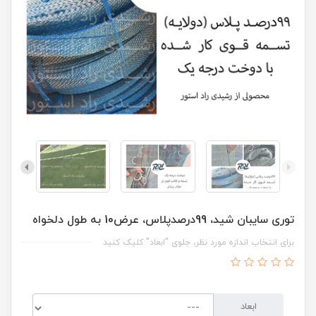
توری سایبان شید، 99درصدپلاس، عرض10 به طول دلخواه
برای انتخاب اندازه مورد نظر، جلوی "ابعاد" کلیک کنید
ابعاد