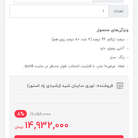
تعداد
ویژگی‌های محصول
درصد تراکم: 99 درصد (2 عدد 80 درصد روی هم)
آنتی یووی: دارد
رنگ: سبز
ابعاد: عرض10 متر، با قابلیت انتخاب طول مدنظر در سایت &quo...
فروشنده: توری سایبان شید (رشیدی راد استور)
8%
16,156,000
14,932,000
تومان