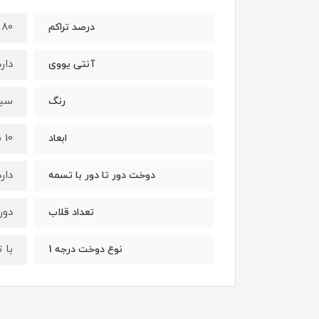
80 درصد
درصد تراکم
دارد
آنتی یووی
سبز
رنگ
10 متر در 9 متر (90 متر مربع)
ابعاد
دار
دوخت دور تا دور با تسمه
دور
تعداد قلاب
با تسمه Pet و الگان
نوع دوخت درجه 1