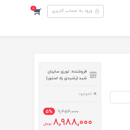
0
ورود به حساب کاربری
فروشنده: توری سایبان
شید (رشیدی راد استور)
ناموجود
5%
9,454,000
8,988,000
تومان