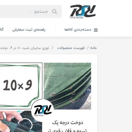
دسته‌بندی کالاها
راهنمای ثبت سفارش
گال
خانه
فهرست محصولات
توری سایبان شید، 10 در 9، دوخت درجه 1، 80درصد