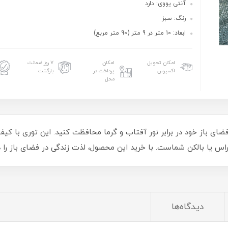
آنتی یووی: دارد
رنگ: سبز
ابعاد: 10 متر در 9 متر (90 متر مربع)
امکان تحویل
امکان
۷ روز ضمانت
اکسپرس
پرداخت در
بازگشت
محل
راس یا بالکن شماست. با خرید این محصول، لذت زندگی در فضای باز را د
دیدگاه‌ها