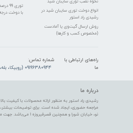
نحوه نصب توری سایبان شید
انواع دوخت توری سایبان شید در
با دوخت درجه1)
رشیدی راد استور
روش ارسال گیت‌وی یا آمادست
(مخصوص کسب و کارها)
راه‌های ارتباطی با
شماره تماس:
ما
09196380944 (روبیکا، بله، ایتا) لطفا در ایام تعطیل رسمی تماس نگیرید، پیام بدهید، پاسخ میدهیم
درباره ما
رشیدی راد استور به منظور ارائه محصولات با کیفیت بال
مراجعه حضوری، ایجاد شده است. برای توضیحات بیشتر،
نو، خیابان شورا و همچنین قصرفیروزه 1 می‌باشد. جهت مراجعه حضوری، لطفا هماهنگ بفرمایید.