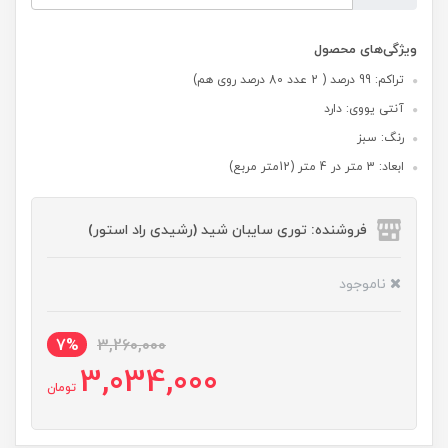
ویژگی‌های محصول
تراکم: 99 درصد ( 2 عدد 80 درصد روی هم)
آنتی یووی: دارد
رنگ: سبز
ابعاد: 3 متر در 4 متر (12متر مربع)
فروشنده: توری سایبان شید (رشیدی راد استور)
ناموجود
7%
3,260,000
3,034,000
تومان