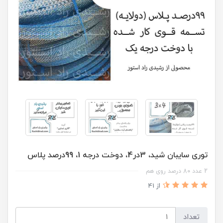
توری سایبان شید، 3در4، دوخت درجه 1، 99درصد پلاس
2 عدد 80 درصد روی هم
از 41
تعداد