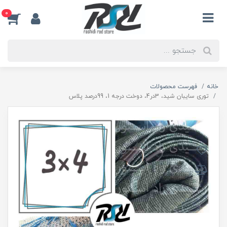
0
خانه
فهرست محصولات
توری سایبان شید، 3در4، دوخت درجه 1، 99درصد پلاس