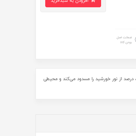
افزودن به سبدخرید
ضمانت اصل
بودن کالا
با توری سایبان شید، آرامش و خنکی دلپذیری را به فضای خود بیاورید! این توری با ابعاد 4در5/75 و دوخت درجه 1، تا 80 درصد از نور خورشید را مسدود می‌کند و محیطی