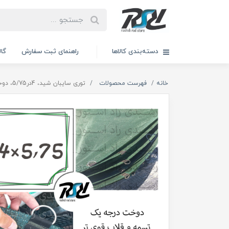
دسته‌بندی کالاها
راهنمای ثبت سفارش
گال
خانه
فهرست محصولات
توری سایبان شید، 4در5/75، دوخت درجه 1، 80درصد