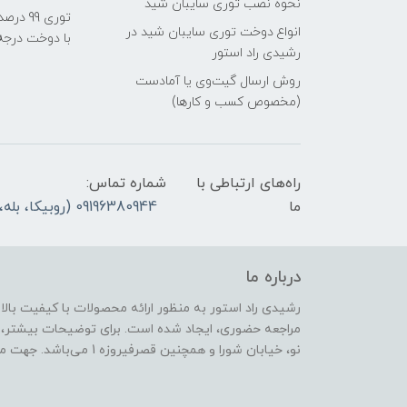
نحوه نصب توری سایبان شید
انواع دوخت توری سایبان شید در
با دوخت درجه1)
رشیدی راد استور
روش ارسال گیت‌وی یا آمادست
(مخصوص کسب و کارها)
راه‌های ارتباطی با
شماره تماس:
ما
09196380944 (روبیکا، بله، ایتا) لطفا در ایام تعطیل رسمی تماس نگیرید، پیام بدهید، پاسخ میدهیم
درباره ما
رشیدی راد استور به منظور ارائه محصولات با کیفیت بال
مراجعه حضوری، ایجاد شده است. برای توضیحات بیشتر،
نو، خیابان شورا و همچنین قصرفیروزه 1 می‌باشد. جهت مراجعه حضوری، لطفا هماهنگ بفرمایید.