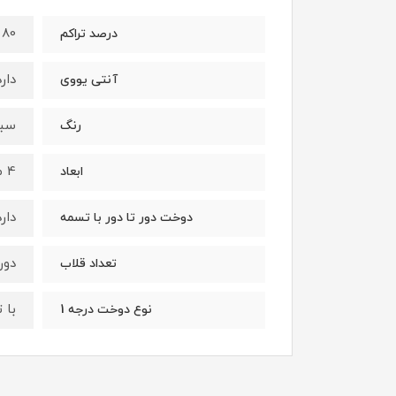
80 درصد
درصد تراکم
دارد
آنتی یووی
سبز
رنگ
4 متر در 5/75 متر ( 23 متر مربع)
ابعاد
دار
دوخت دور تا دور با تسمه
دور
تعداد قلاب
با تسمه Pet و الگان
نوع دوخت درجه 1