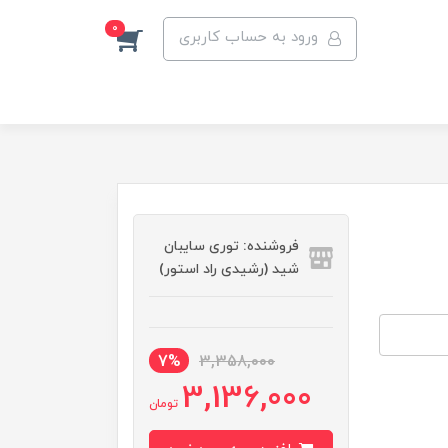
0
ورود به حساب کاربری
فروشنده: توری سایبان
شید (رشیدی راد استور)
7%
3,358,000
3,136,000
تومان