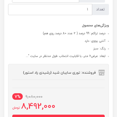
تعداد
ویژگی‌های محصول
درصد تراکم: 99 درصد ( 2 عدد 80 درصد روی هم)
آنتی یووی: دارد
رنگ: سبز
ابعاد: عرض6 متر، با قابلیت انتخاب طول مدنظر در سایت "...
فروشنده: توری سایبان شید (رشیدی راد استور)
7%
9,080,000
8,492,000
تومان