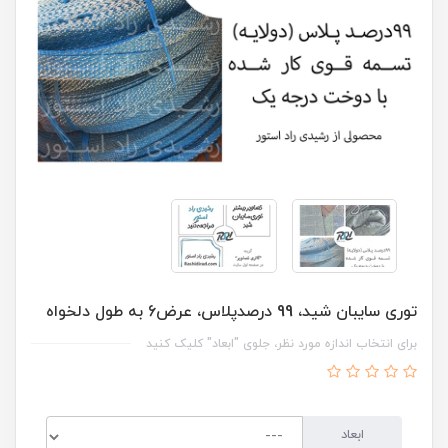
توری سایبان شید، 99 درصدپلاس، عرض6 به طول دلخواه
برای انتخاب اندازه مورد نظر، جلوی "ابعاد" کلیک کنید
ابعاد