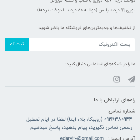
دوخت درجه1 (لبه دوزی با قلاب و تسمه قوی‌تر)
توری 99 درصد پلاس (دولایه 80 درصد با دوخت درجه1)
از تخفیف‌ها و جدیدترین‌های فروشگاه ما باخبر شوید:
ثبت‌نام
ما را در شبکه‌های اجتماعی دنبال کنید:
راه‌های ارتباطی با ما
شماره تماس:
09196380944 (روبیکا، بله، ایتا) لطفا در ایام تعطیل
رسمی تماس نگیرید، پیام بدهید، پاسخ میدهیم
آدرس ایمیل:
edary20@gmail.com