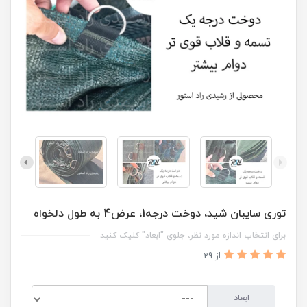
توری سایبان شید، دوخت درجه1، عرض4 به طول دلخواه
برای انتخاب اندازه مورد نظر، جلوی "ابعاد" کلیک کنید
از 29
ابعاد