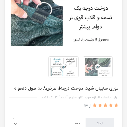
توری سایبان شید، دوخت درجه1، عرض8 به طول دلخواه
برای انتخاب اندازه مورد نظر، جلوی "ابعاد" کلیک کنید
از 13
ابعاد