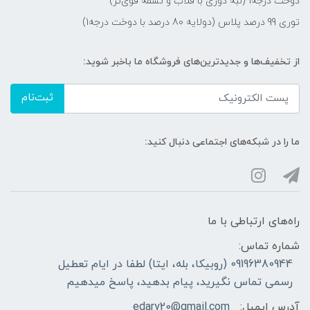
دوخت درجه1 (لبه دوزی با قلاب و تسمه قوی‌تر)
توری 99 درصد پلاس (دولایه 80 درصد با دوخت درجه1)
از تخفیف‌ها و جدیدترین‌های فروشگاه ما باخبر شوید:
ثبت‌نام
ما را در شبکه‌های اجتماعی دنبال کنید:
راه‌های ارتباطی با ما
شماره تماس:
09196380944 (روبیکا، بله، ایتا) لطفا در ایام تعطیل
رسمی تماس نگیرید، پیام بدهید، پاسخ میدهیم
آدرس ایمیل:
edary20@gmail.com