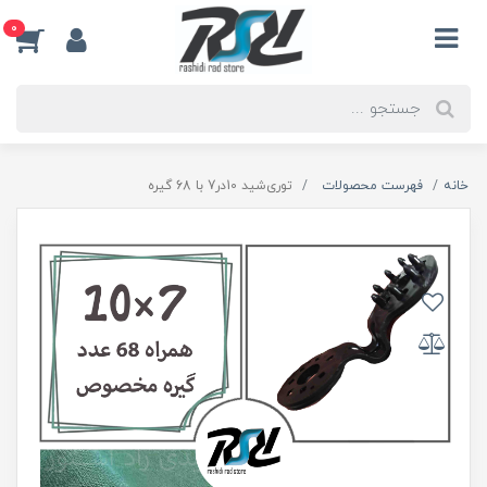
0
خانه
فهرست محصولات
توری‌شید 10در7 با 68 گیره