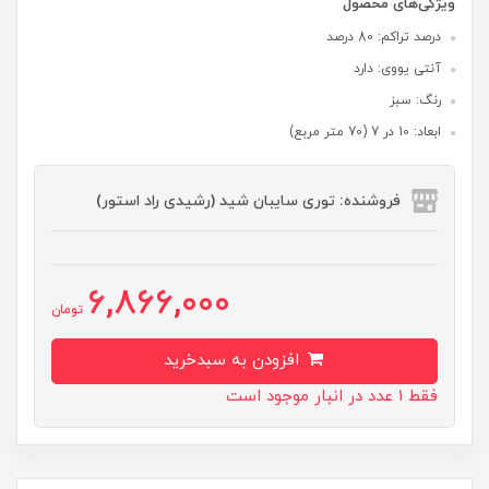
ویژگی‌های محصول
درصد تراکم: 80 درصد
آنتی یووی: دارد
رنگ: سبز
ابعاد: 10 در 7 (70 متر مربع)
فروشنده: توری سایبان شید (رشیدی راد استور)
6,866,000
تومان
افزودن به سبدخرید
فقط 1 عدد در انبار موجود است