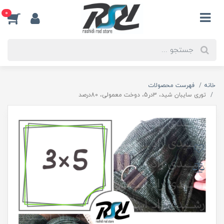
0
خانه
فهرست محصولات
توری سایبان شید، ۳در5، دوخت معمولی، 80درصد