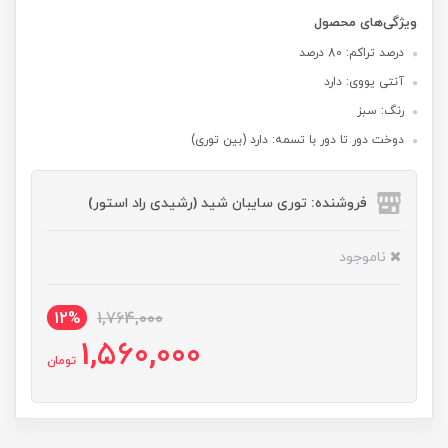
ویژگی‌های محصول
درصد تراکم: 80 درصد
آنتی یووی: دارد
رنگ: سبز
دوخت دور تا دور با تسمه: دارد (بین توری)
فروشنده: توری سایبان شید (رشیدی راد استور)
ناموجود
12%
1,764,000
1,560,000
تومان