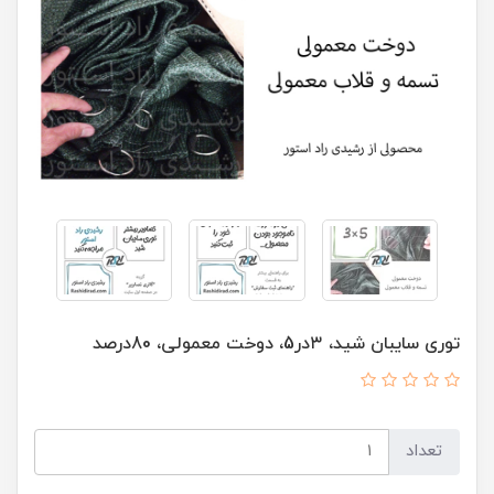
توری سایبان شید، ۳در5، دوخت معمولی، 80درصد
تعداد