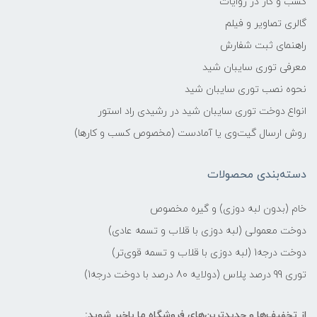
کسب و کار در روایات
گالری تصاویر و فیلم
راهنمای ثبت شفارش
معرفی توری سایبان شید
نحوه نصب توری سایبان شید
انواع دوخت توری سایبان شید در رشیدی راد استور
روش ارسال گیت‌وی یا آمادست (مخصوص کسب و کارها)
دسته‌بندی محصولات
خام (بدون لبه دوزی) و گیره مخصوص
دوخت معمولی (لبه دوزی با قلاب و تسمه عادی)
دوخت درجه1 (لبه دوزی با قلاب و تسمه قوی‌تر)
توری 99 درصد پلاس (دولایه 80 درصد با دوخت درجه1)
از تخفیف‌ها و جدیدترین‌های فروشگاه ما باخبر شوید: