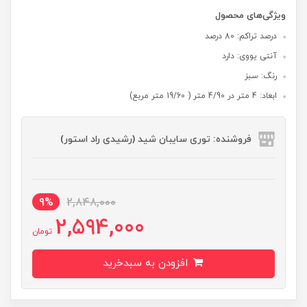
ویژگی‌های محصول
درصد تراکم: 80 درصد
آنتی یووی: دارد
رنگ: سبز
ابعاد: 4 متر در 4/90 متر ( 19/60 متر مربع)
فروشنده: توری سایبان شید (رشیدی راد استور)
9%
2,848,000
2,594,000
تومان
افزودن به سبدخرید