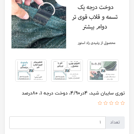
توری سایبان شید، 4در4/90، دوخت درجه 1، 80درصد
تعداد