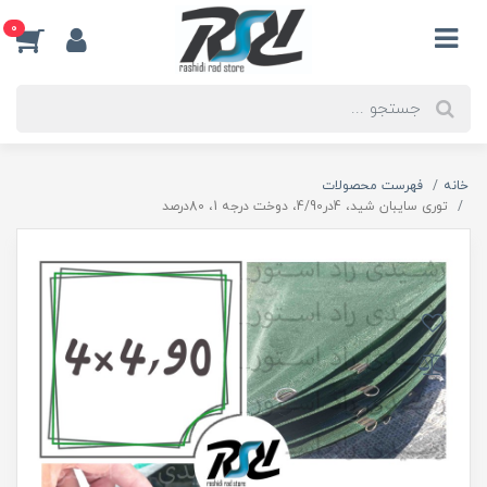
0
خانه
فهرست محصولات
توری سایبان شید، 4در4/90، دوخت درجه 1، 80درصد