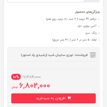
ویژگی‌های محصول
تراکم: 99 درصد ( 2 عدد 80 درصد روی هم)
آنتی یووی: دارد
رنگ: سبز
ابعاد: 5 متر در 6 متر ( 30 متر مربع)
فروشنده: توری سایبان شید (رشیدی راد استور)
10%
7,484,000
6,802,000
تومان
افزودن به سبدخرید