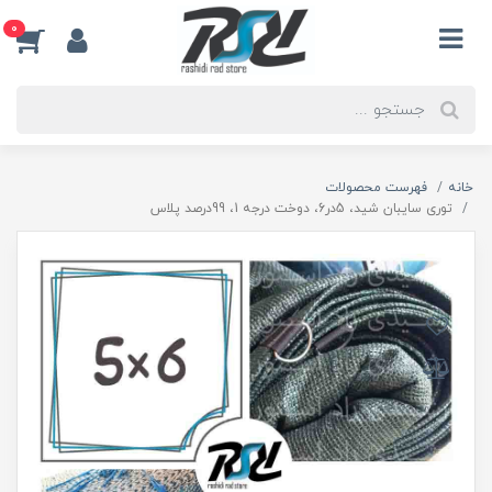
0
خانه
فهرست محصولات
توری سایبان شید، 5در6، دوخت درجه 1، 99درصد پلاس