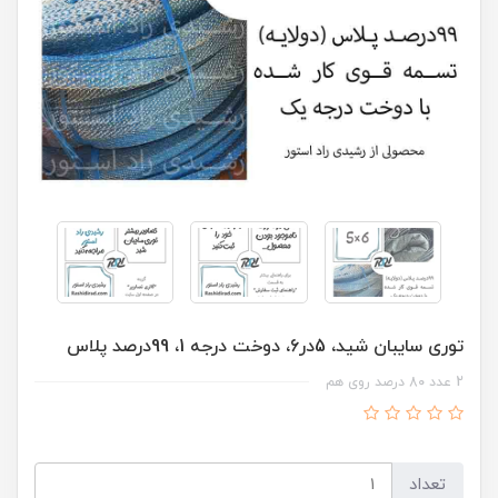
توری سایبان شید، 5در6، دوخت درجه 1، 99درصد پلاس
2 عدد 80 درصد روی هم
تعداد