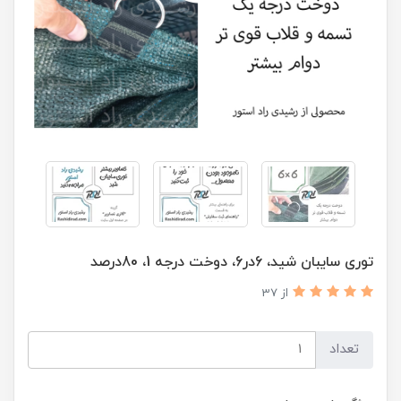
توری سایبان شید، 6در6، دوخت درجه 1، 80درصد
از 37
تعداد