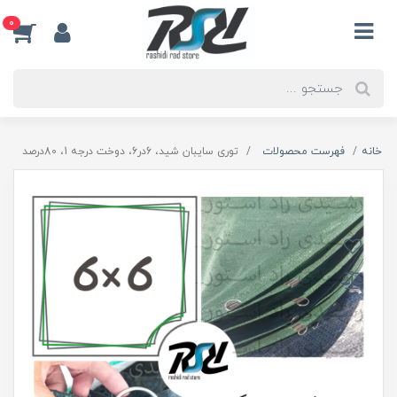
0
خانه
فهرست محصولات
توری سایبان شید، 6در6، دوخت درجه 1، 80درصد