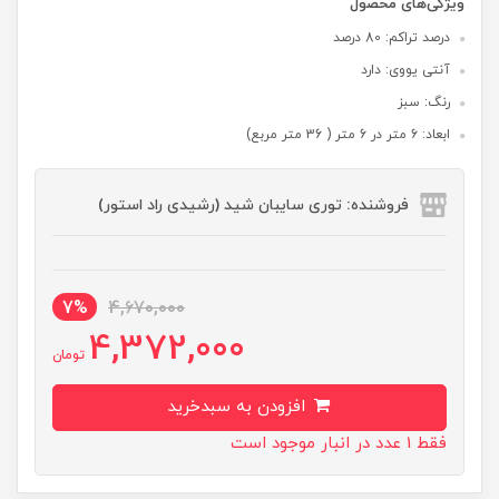
ویژگی‌های محصول
درصد تراکم: 80 درصد
آنتی یووی: دارد
رنگ: سبز
ابعاد: 6 متر در 6 متر ( 36 متر مربع)
فروشنده: توری سایبان شید (رشیدی راد استور)
7%
4,670,000
4,372,000
تومان
افزودن به سبدخرید
فقط 1 عدد در انبار موجود است