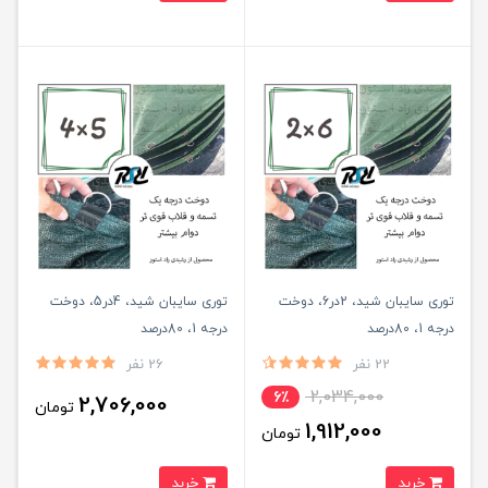
توری سایبان شید، 2در6، دوخت
توری سایبان شید، 4در5، دوخت
درجه 1، 80درصد
درجه 1، 80درصد
22 نفر
26 نفر
2,034,000
6٪
2,706,000
تومان
1,912,000
تومان
خرید
خرید