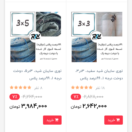
توری سایبان شید سفید، 3در3،
توری سایبان شید، 3در5، دوخت
دوخت درجه 1، 99درصد پلاس
درجه 1، 99درصد پلاس
18 نفر
8 نفر
4,264,000
2,828,000
7٪
7٪
3,984,000
2,642,000
تومان
تومان
خرید
خرید