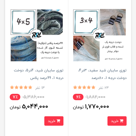
توری سایبان شید سفید، 3در4،
توری سایبان شید، 4در5، دوخت
دوخت درجه 1، 80درصد
درجه 1، 99درصد پلاس
24 نفر
14 نفر
5,386,000
1,882,000
7٪
6٪
5,044,000
1,770,000
تومان
تومان
خرید
خرید